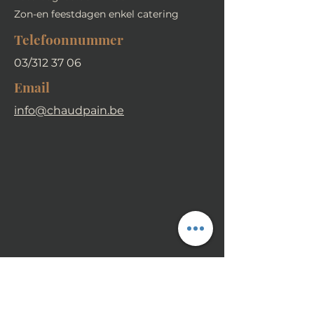
Zon-en feestdagen enkel catering
Telefoonnummer
03/312 37 06
Email
i
nfo@chaudpain.be