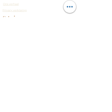
Ons verhaal
Privacy verklaring
Catering
Bestellen
Catering
Openingsuren
Maandag – vrijdag: 08.00 – 14.00
Zaterdag: 09.00 – 14.00
Zondag:
Gesloten​
Catering 7/7
Contact
Antwerpsesteenweg 353
2390 Malle
i
nfo@chaudpain.be
03 312 37 06
© 2025 CHAUD PAIN
Designed by SLC