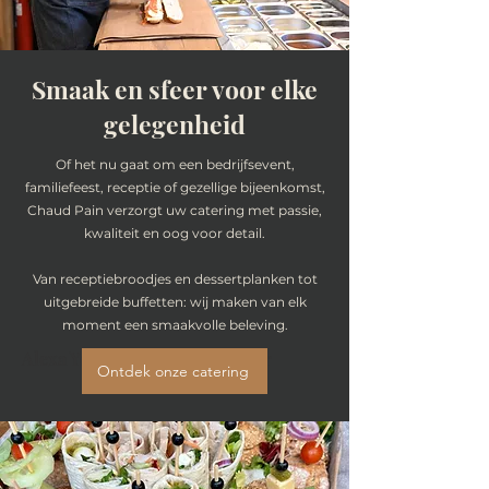
Smaak en sfeer voor elke
gelegenheid
Of het nu gaat om een bedrijfsevent,
familiefeest, receptie of gezellige bijeenkomst,
Chaud Pain verzorgt uw catering met passie,
kwaliteit en oog voor detail.
Van receptiebroodjes en dessertplanken tot
uitgebreide buffetten: wij maken van elk
moment een smaakvolle beleving.
Alexa Young, Product Manager
Ontdek onze catering