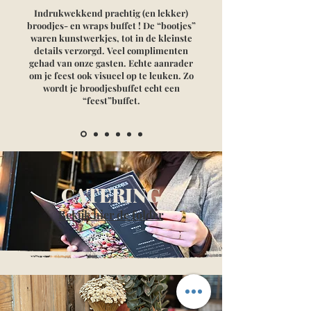
Indrukwekkend prachtig (en lekker)
broodjes- en wraps buffet ! De “bootjes”
waren kunstwerkjes, tot in de kleinste
details verzorgd. Veel complimenten
gehad van onze gasten. Echte aanrader
om je feest ook visueel op te leuken. Zo
wordt je broodjesbuffet echt een
“feest”buffet.
CATERING
Bekijk hier de folder