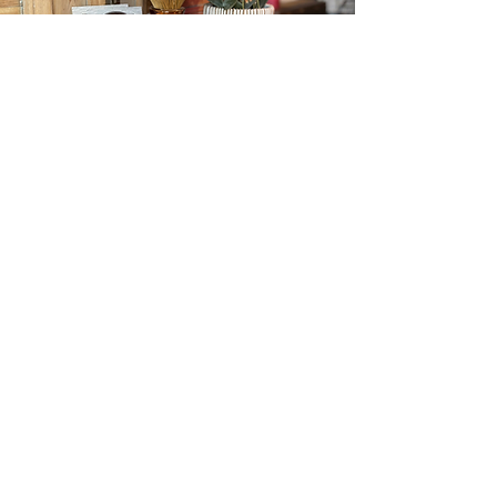
CADEAUBON
Geniet, proef & beleef met een
cadeaubon van Chaud Pain!
vraag het hier
Chaud Pain
Menu